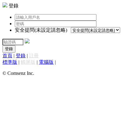
登錄
安全提問(未設定請忽略)
登錄
首頁
|
登錄
|
註冊
標準版
|
觸屏版
|
電腦版
|
© Comsenz Inc.