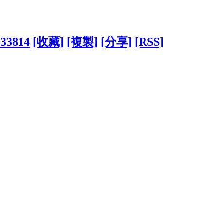
433814
[收藏]
[複製]
[分享]
[RSS]