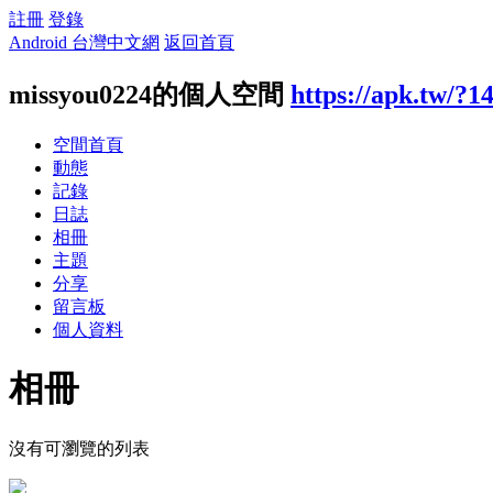
註冊
登錄
Android 台灣中文網
返回首頁
missyou0224的個人空間
https://apk.tw/?1
空間首頁
動態
記錄
日誌
相冊
主題
分享
留言板
個人資料
相冊
沒有可瀏覽的列表