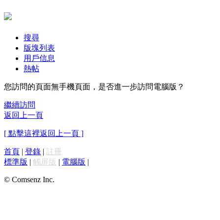
搜尋
版塊列表
用戶信息
熱帖
您訪問的頁面無手機頁面，是否進一步訪問電腦版？
繼續訪問
返回上一頁
[ 點擊這裡返回上一頁 ]
首頁
|
登錄
|
註冊
標準版
|
觸屏版
|
電腦版
|
© Comsenz Inc.