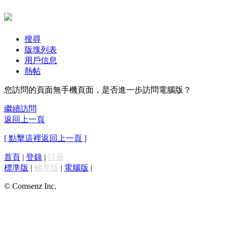
搜尋
版塊列表
用戶信息
熱帖
您訪問的頁面無手機頁面，是否進一步訪問電腦版？
繼續訪問
返回上一頁
[ 點擊這裡返回上一頁 ]
首頁
|
登錄
|
註冊
標準版
|
觸屏版
|
電腦版
|
© Comsenz Inc.