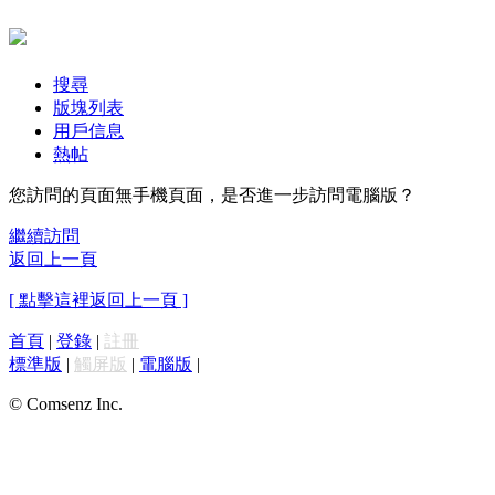
搜尋
版塊列表
用戶信息
熱帖
您訪問的頁面無手機頁面，是否進一步訪問電腦版？
繼續訪問
返回上一頁
[ 點擊這裡返回上一頁 ]
首頁
|
登錄
|
註冊
標準版
|
觸屏版
|
電腦版
|
© Comsenz Inc.