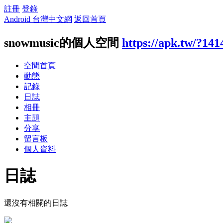
註冊
登錄
Android 台灣中文網
返回首頁
snowmusic的個人空間
https://apk.tw/?141
空間首頁
動態
記錄
日誌
相冊
主題
分享
留言板
個人資料
日誌
還沒有相關的日誌