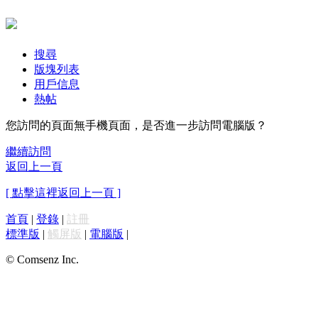
搜尋
版塊列表
用戶信息
熱帖
您訪問的頁面無手機頁面，是否進一步訪問電腦版？
繼續訪問
返回上一頁
[ 點擊這裡返回上一頁 ]
首頁
|
登錄
|
註冊
標準版
|
觸屏版
|
電腦版
|
© Comsenz Inc.