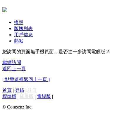
搜尋
版塊列表
用戶信息
熱帖
您訪問的頁面無手機頁面，是否進一步訪問電腦版？
繼續訪問
返回上一頁
[ 點擊這裡返回上一頁 ]
首頁
|
登錄
|
註冊
標準版
|
觸屏版
|
電腦版
|
© Comsenz Inc.