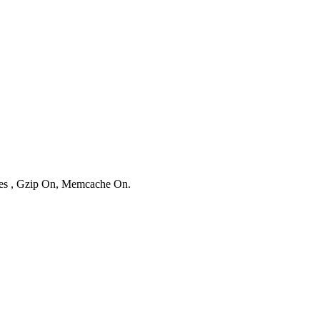
ries , Gzip On, Memcache On.