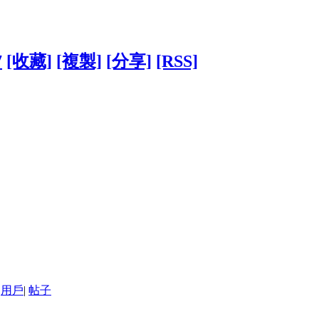
7
[收藏]
[複製]
[分享]
[RSS]
用戶
|
帖子