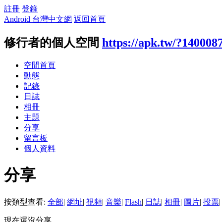
註冊
登錄
Android 台灣中文網
返回首頁
修行者的個人空間
https://apk.tw/?140008
空間首頁
動態
記錄
日誌
相冊
主題
分享
留言板
個人資料
分享
按類型查看:
全部
|
網址
|
視頻
|
音樂
|
Flash
|
日誌
|
相冊
|
圖片
|
投票
|
現在還沒分享