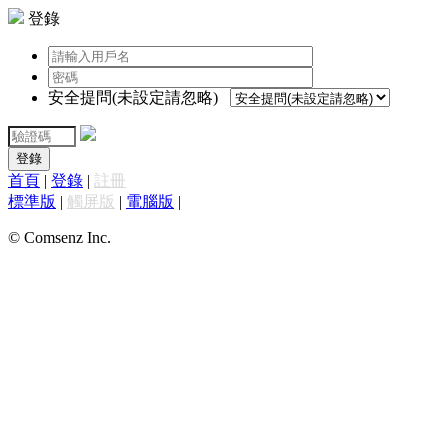
登錄
安全提問(未設定請忽略)
登錄
首頁
|
登錄
|
註冊
標準版
|
觸屏版
|
電腦版
|
© Comsenz Inc.