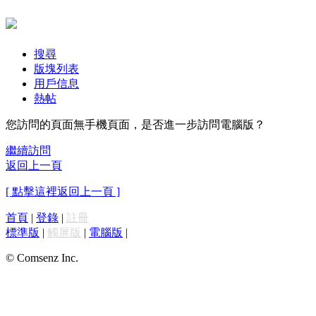
搜尋
版塊列表
用戶信息
熱帖
您訪問的頁面無手機頁面，是否進一步訪問電腦版？
繼續訪問
返回上一頁
[ 點擊這裡返回上一頁 ]
首頁
|
登錄
|
註冊
標準版
|
觸屏版
|
電腦版
|
© Comsenz Inc.