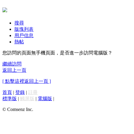
搜尋
版塊列表
用戶信息
熱帖
您訪問的頁面無手機頁面，是否進一步訪問電腦版？
繼續訪問
返回上一頁
[ 點擊這裡返回上一頁 ]
首頁
|
登錄
|
註冊
標準版
|
觸屏版
|
電腦版
|
© Comsenz Inc.