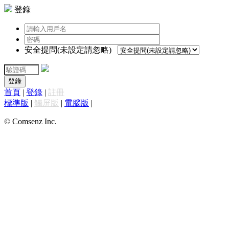
登錄
安全提問(未設定請忽略)
登錄
首頁
|
登錄
|
註冊
標準版
|
觸屏版
|
電腦版
|
© Comsenz Inc.