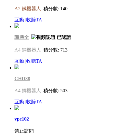
A2 鐵機器人
積分數: 140
互動
|
收聽TA
謝勝全
A4 鋼機器人
積分數: 713
互動
|
收聽TA
CHD88
A4 鋼機器人
積分數: 503
互動
|
收聽TA
vpe102
禁止訪問