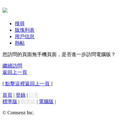
搜尋
版塊列表
用戶信息
熱帖
您訪問的頁面無手機頁面，是否進一步訪問電腦版？
繼續訪問
返回上一頁
[ 點擊這裡返回上一頁 ]
首頁
|
登錄
|
註冊
標準版
|
觸屏版
|
電腦版
|
© Comsenz Inc.