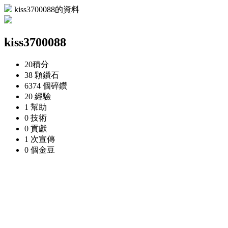
kiss3700088的資料
kiss3700088
20
積分
38 顆
鑽石
6374 個
碎鑽
20
經驗
1
幫助
0
技術
0
貢獻
1 次
宣傳
0 個
金豆