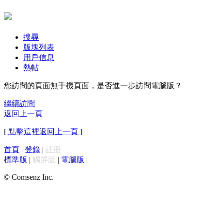
搜尋
版塊列表
用戶信息
熱帖
您訪問的頁面無手機頁面，是否進一步訪問電腦版？
繼續訪問
返回上一頁
[ 點擊這裡返回上一頁 ]
首頁
|
登錄
|
註冊
標準版
|
觸屏版
|
電腦版
|
© Comsenz Inc.