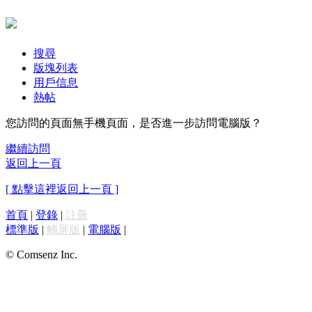
搜尋
版塊列表
用戶信息
熱帖
您訪問的頁面無手機頁面，是否進一步訪問電腦版？
繼續訪問
返回上一頁
[ 點擊這裡返回上一頁 ]
首頁
|
登錄
|
註冊
標準版
|
觸屏版
|
電腦版
|
© Comsenz Inc.