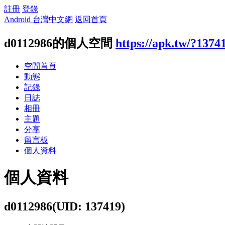
註冊
登錄
Android 台灣中文網
返回首頁
d0112986的個人空間
https://apk.tw/?1374
空間首頁
動態
記錄
日誌
相冊
主題
分享
留言板
個人資料
個人資料
d0112986
(UID: 137419)