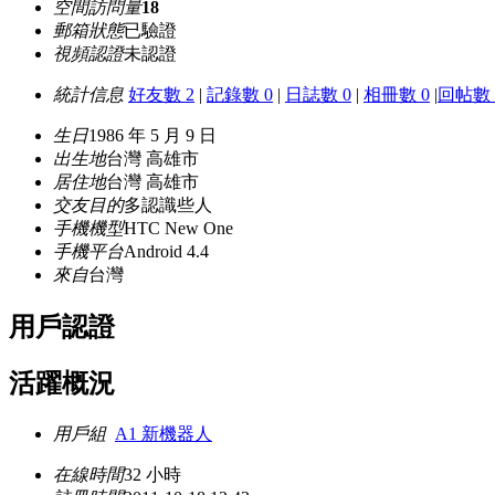
空間訪問量
18
郵箱狀態
已驗證
視頻認證
未認證
統計信息
好友數 2
|
記錄數 0
|
日誌數 0
|
相冊數 0
|
回帖數 
生日
1986 年 5 月 9 日
出生地
台灣 高雄市
居住地
台灣 高雄市
交友目的
多認識些人
手機機型
HTC New One
手機平台
Android 4.4
來自
台灣
用戶認證
活躍概況
用戶組
A1 新機器人
在線時間
32 小時