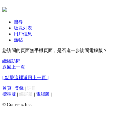
搜尋
版塊列表
用戶信息
熱帖
您訪問的頁面無手機頁面，是否進一步訪問電腦版？
繼續訪問
返回上一頁
[ 點擊這裡返回上一頁 ]
首頁
|
登錄
|
註冊
標準版
|
觸屏版
|
電腦版
|
© Comsenz Inc.