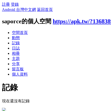
註冊
登錄
Android 台灣中文網
返回首頁
saporce的個人空間
https://apk.tw/?136838
空間首頁
動態
記錄
日誌
相冊
主題
分享
留言板
個人資料
記錄
現在還沒有記錄