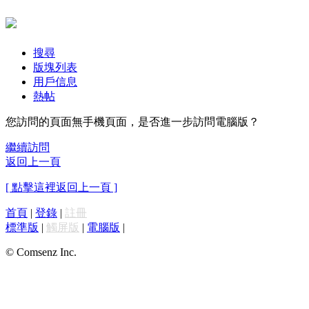
搜尋
版塊列表
用戶信息
熱帖
您訪問的頁面無手機頁面，是否進一步訪問電腦版？
繼續訪問
返回上一頁
[ 點擊這裡返回上一頁 ]
首頁
|
登錄
|
註冊
標準版
|
觸屏版
|
電腦版
|
© Comsenz Inc.