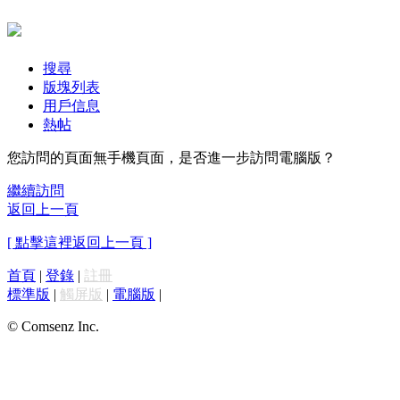
搜尋
版塊列表
用戶信息
熱帖
您訪問的頁面無手機頁面，是否進一步訪問電腦版？
繼續訪問
返回上一頁
[ 點擊這裡返回上一頁 ]
首頁
|
登錄
|
註冊
標準版
|
觸屏版
|
電腦版
|
© Comsenz Inc.