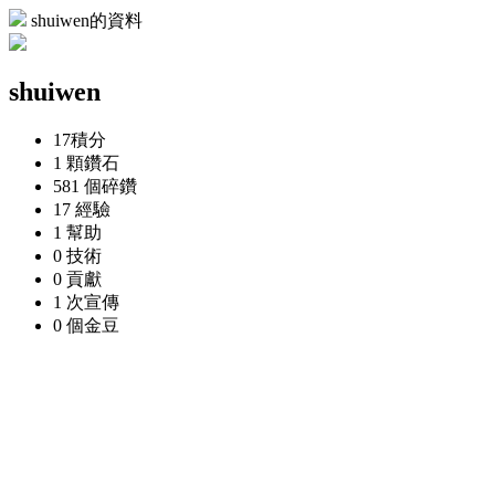
shuiwen的資料
shuiwen
17
積分
1 顆
鑽石
581 個
碎鑽
17
經驗
1
幫助
0
技術
0
貢獻
1 次
宣傳
0 個
金豆