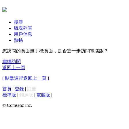
搜尋
版塊列表
用戶信息
熱帖
您訪問的頁面無手機頁面，是否進一步訪問電腦版？
繼續訪問
返回上一頁
[ 點擊這裡返回上一頁 ]
首頁
|
登錄
|
註冊
標準版
|
觸屏版
|
電腦版
|
© Comsenz Inc.