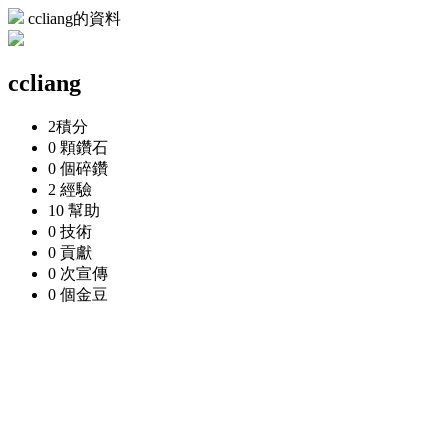
ccliang的資料
ccliang
2
積分
0 顆
鑽石
0 個
碎鑽
2
經驗
10
幫助
0
技術
0
貢獻
0 次
宣傳
0 個
金豆