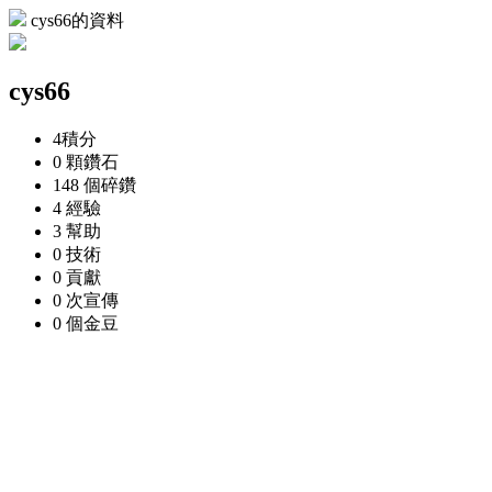
cys66的資料
cys66
4
積分
0 顆
鑽石
148 個
碎鑽
4
經驗
3
幫助
0
技術
0
貢獻
0 次
宣傳
0 個
金豆