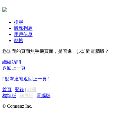
搜尋
版塊列表
用戶信息
熱帖
您訪問的頁面無手機頁面，是否進一步訪問電腦版？
繼續訪問
返回上一頁
[ 點擊這裡返回上一頁 ]
首頁
|
登錄
|
註冊
標準版
|
觸屏版
|
電腦版
|
© Comsenz Inc.