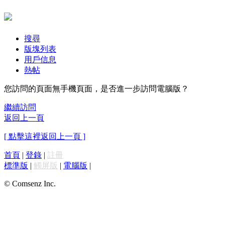
搜尋
版塊列表
用戶信息
熱帖
您訪問的頁面無手機頁面，是否進一步訪問電腦版？
繼續訪問
返回上一頁
[ 點擊這裡返回上一頁 ]
首頁
|
登錄
|
註冊
標準版
|
觸屏版
|
電腦版
|
© Comsenz Inc.