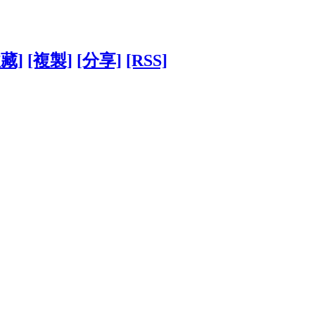
收藏]
[複製]
[分享]
[RSS]