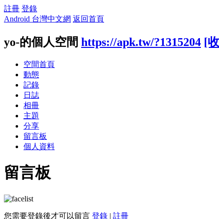
註冊
登錄
Android 台灣中文網
返回首頁
yo-的個人空間
https://apk.tw/?1315204
[
空間首頁
動態
記錄
日誌
相冊
主題
分享
留言板
個人資料
留言板
您需要登錄後才可以留言
登錄
|
註冊