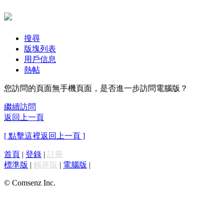
搜尋
版塊列表
用戶信息
熱帖
您訪問的頁面無手機頁面，是否進一步訪問電腦版？
繼續訪問
返回上一頁
[ 點擊這裡返回上一頁 ]
首頁
|
登錄
|
註冊
標準版
|
觸屏版
|
電腦版
|
© Comsenz Inc.