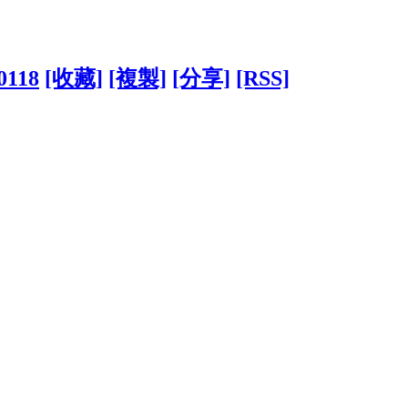
30118
[收藏]
[複製]
[分享]
[RSS]