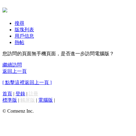
搜尋
版塊列表
用戶信息
熱帖
您訪問的頁面無手機頁面，是否進一步訪問電腦版？
繼續訪問
返回上一頁
[ 點擊這裡返回上一頁 ]
首頁
|
登錄
|
註冊
標準版
|
觸屏版
|
電腦版
|
© Comsenz Inc.