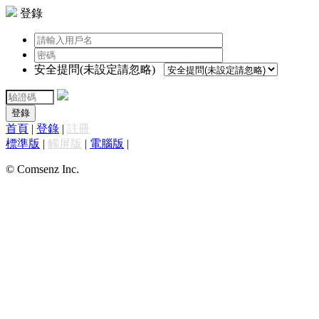
登錄
安全提問(未設定請忽略)
登錄
首頁
|
登錄
|
註冊
標準版
|
觸屏版
|
電腦版
|
© Comsenz Inc.