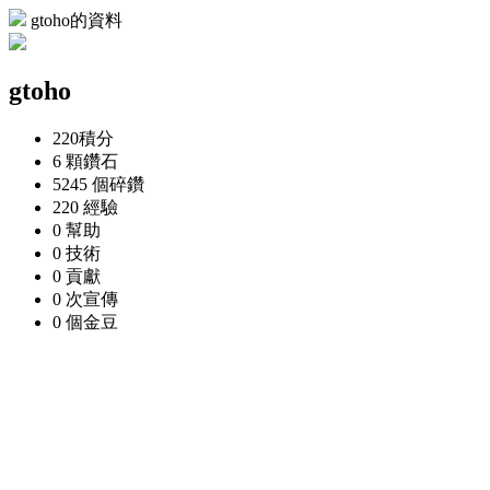
gtoho的資料
gtoho
220
積分
6 顆
鑽石
5245 個
碎鑽
220
經驗
0
幫助
0
技術
0
貢獻
0 次
宣傳
0 個
金豆