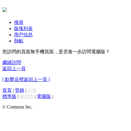
搜尋
版塊列表
用戶信息
熱帖
您訪問的頁面無手機頁面，是否進一步訪問電腦版？
繼續訪問
返回上一頁
[ 點擊這裡返回上一頁 ]
首頁
|
登錄
|
註冊
標準版
|
觸屏版
|
電腦版
|
© Comsenz Inc.