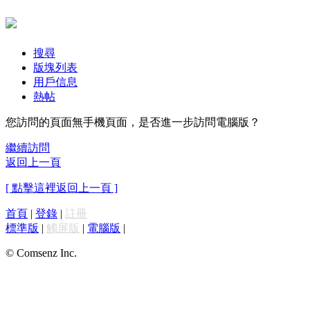
搜尋
版塊列表
用戶信息
熱帖
您訪問的頁面無手機頁面，是否進一步訪問電腦版？
繼續訪問
返回上一頁
[ 點擊這裡返回上一頁 ]
首頁
|
登錄
|
註冊
標準版
|
觸屏版
|
電腦版
|
© Comsenz Inc.