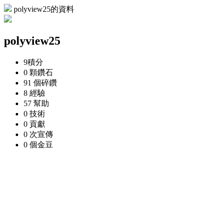
polyview25的資料
polyview25
9
積分
0 顆
鑽石
91 個
碎鑽
8
經驗
57
幫助
0
技術
0
貢獻
0 次
宣傳
0 個
金豆