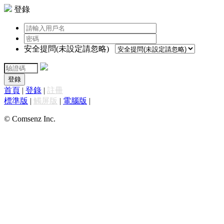
登錄
安全提問(未設定請忽略)
登錄
首頁
|
登錄
|
註冊
標準版
|
觸屏版
|
電腦版
|
© Comsenz Inc.