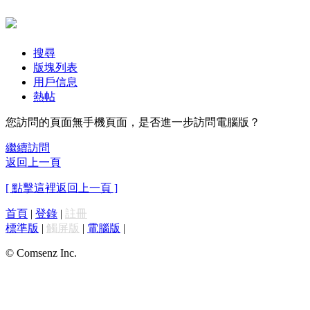
搜尋
版塊列表
用戶信息
熱帖
您訪問的頁面無手機頁面，是否進一步訪問電腦版？
繼續訪問
返回上一頁
[ 點擊這裡返回上一頁 ]
首頁
|
登錄
|
註冊
標準版
|
觸屏版
|
電腦版
|
© Comsenz Inc.