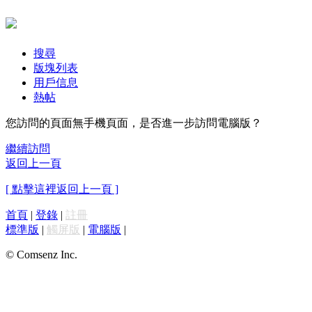
搜尋
版塊列表
用戶信息
熱帖
您訪問的頁面無手機頁面，是否進一步訪問電腦版？
繼續訪問
返回上一頁
[ 點擊這裡返回上一頁 ]
首頁
|
登錄
|
註冊
標準版
|
觸屏版
|
電腦版
|
© Comsenz Inc.