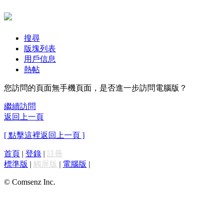
搜尋
版塊列表
用戶信息
熱帖
您訪問的頁面無手機頁面，是否進一步訪問電腦版？
繼續訪問
返回上一頁
[ 點擊這裡返回上一頁 ]
首頁
|
登錄
|
註冊
標準版
|
觸屏版
|
電腦版
|
© Comsenz Inc.