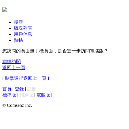
搜尋
版塊列表
用戶信息
熱帖
您訪問的頁面無手機頁面，是否進一步訪問電腦版？
繼續訪問
返回上一頁
[ 點擊這裡返回上一頁 ]
首頁
|
登錄
|
註冊
標準版
|
觸屏版
|
電腦版
|
© Comsenz Inc.