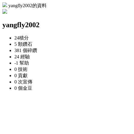
yangfly2002的資料
yangfly2002
24
積分
5 顆
鑽石
381 個
碎鑽
24
經驗
-1
幫助
0
技術
0
貢獻
0 次
宣傳
0 個
金豆