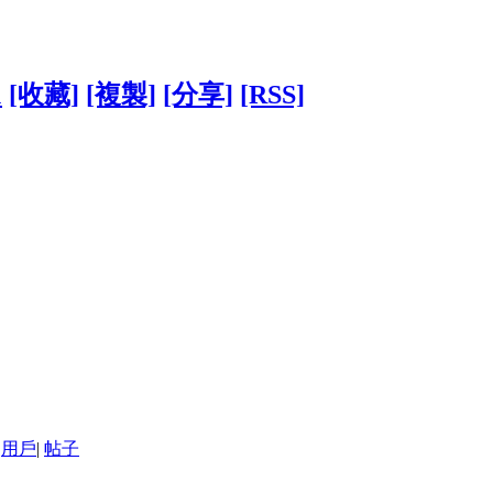
1
[收藏]
[複製]
[分享]
[RSS]
用戶
|
帖子