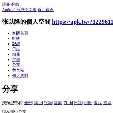
註冊
登錄
Android 台灣中文網
返回首頁
张以隆的個人空間
https://apk.tw/?122961
空間首頁
動態
記錄
日誌
相冊
主題
分享
留言板
個人資料
分享
按類型查看:
全部
|
網址
|
視頻
|
音樂
|
Flash
|
日誌
|
相冊
|
圖片
|
投票
|
現在還沒分享