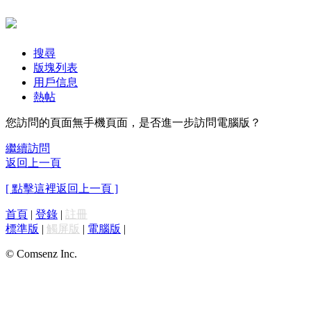
搜尋
版塊列表
用戶信息
熱帖
您訪問的頁面無手機頁面，是否進一步訪問電腦版？
繼續訪問
返回上一頁
[ 點擊這裡返回上一頁 ]
首頁
|
登錄
|
註冊
標準版
|
觸屏版
|
電腦版
|
© Comsenz Inc.