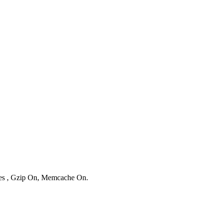
ries , Gzip On, Memcache On.