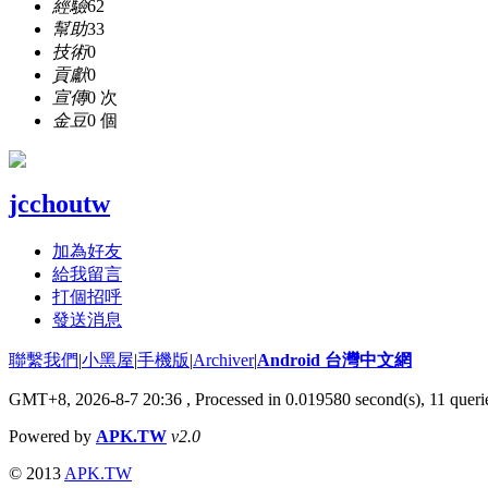
經驗
62
幫助
33
技術
0
貢獻
0
宣傳
0 次
金豆
0 個
jcchoutw
加為好友
給我留言
打個招呼
發送消息
聯繫我們
|
小黑屋
|
手機版
|
Archiver
|
Android 台灣中文網
GMT+8, 2026-8-7 20:36
, Processed in 0.019580 second(s), 11 que
Powered by
APK.TW
v2.0
© 2013
APK.TW