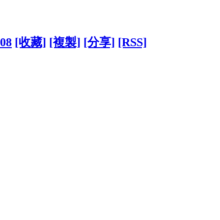
508
[收藏]
[複製]
[分享]
[RSS]