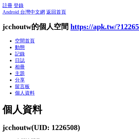
註冊
登錄
Android 台灣中文網
返回首頁
jcchoutw的個人空間
https://apk.tw/?1226
空間首頁
動態
記錄
日誌
相冊
主題
分享
留言板
個人資料
個人資料
jcchoutw
(UID: 1226508)