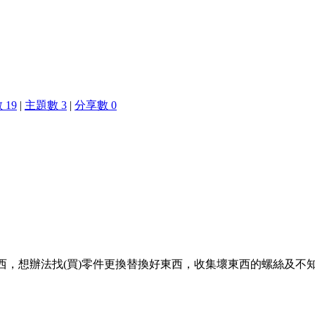
 19
|
主題數 3
|
分享數 0
東西，想辦法找(買)零件更換替換好東西，收集壞東西的螺絲及不