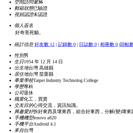
空間訪問量
36
郵箱狀態
已驗證
視頻認證
未認證
個人簽名
好奇害死貓。
統計信息
好友數 12
|
記錄數 0
|
日誌數 0
|
相冊數 0
|
回帖數
性別
男
生日
1954 年 12 月 14 日
出生地
台灣 高雄縣
居住地
台灣 苗栗縣
畢業學校
Taipei Industry Technolog College
學歷
專科
公司
退休
職業
化工，買賣
交友目的
心得交流，資訊知識。
興趣愛好
拆好東西及壞東西，組合好東西，分解(變)壞
手機機型
lenovo a820
手機平台
Android 4.1
來自
台灣