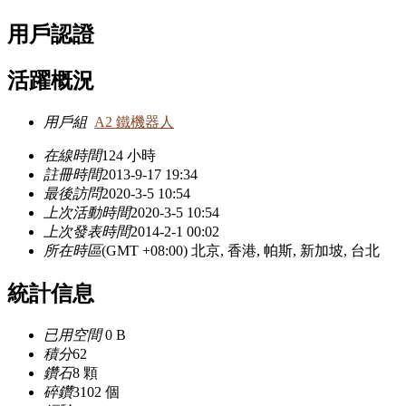
用戶認證
活躍概況
用戶組
A2 鐵機器人
在線時間
124 小時
註冊時間
2013-9-17 19:34
最後訪問
2020-3-5 10:54
上次活動時間
2020-3-5 10:54
上次發表時間
2014-2-1 00:02
所在時區
(GMT +08:00) 北京, 香港, 帕斯, 新加坡, 台北
統計信息
已用空間
0 B
積分
62
鑽石
8 顆
碎鑽
3102 個