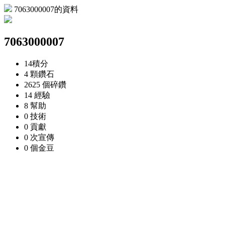
7063000007的資料
7063000007
14
積分
4 顆
鑽石
2625 個
碎鑽
14
經驗
8
幫助
0
技術
0
貢獻
0 次
宣傳
0 個
金豆