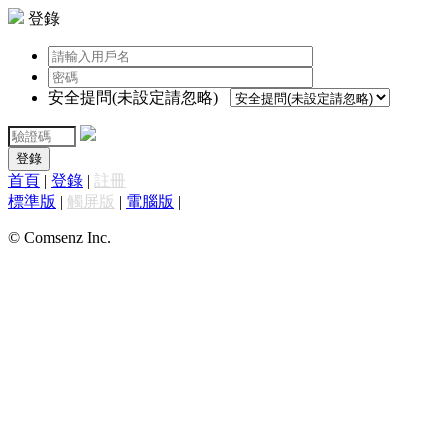
登錄
安全提問(未設定請忽略)
登錄
首頁
|
登錄
|
註冊
標準版
|
觸屏版
|
電腦版
|
© Comsenz Inc.