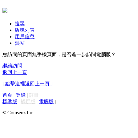
搜尋
版塊列表
用戶信息
熱帖
您訪問的頁面無手機頁面，是否進一步訪問電腦版？
繼續訪問
返回上一頁
[ 點擊這裡返回上一頁 ]
首頁
|
登錄
|
註冊
標準版
|
觸屏版
|
電腦版
|
© Comsenz Inc.